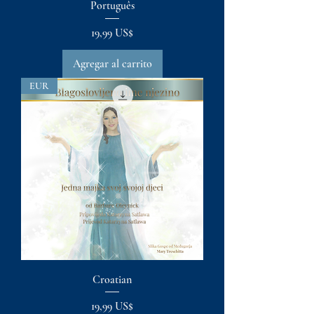
Português
Precio
19,99 US$
Agregar al carrito
EUR
Croatian
Precio
19,99 US$