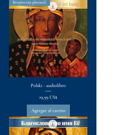
Bezpieczna płatność
Polski - audiolibro
Precio
19,99 US$
Agregar al carrito