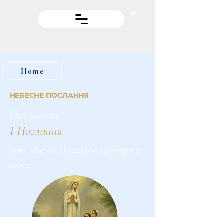
Home
НЕБЕСНЕ ПОСЛАННЯ
Посланець
І Послання
Діва Марія: Посланниця миру з
небес