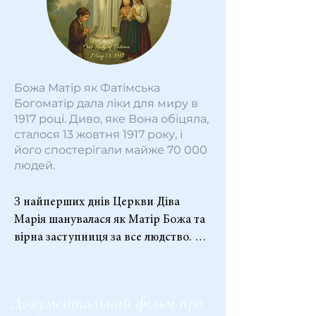
Божа Матір як Фатімська
Богоматір дала ліки для миру в
1917 році. Диво, яке Вона обіцяла,
сталося 13 жовтня 1917 року, і
його спостерігали майже 70 000
людей.
З найперших днів Церкви Діва 
Марія шанувалася як Матір Божа та 
вірна заступниця за все людство. 
Згідно з давньою традицією та 
словами Христа під час Його 
Вознесіння — довіривши Своїх 
Документальний фільм про
послідовників своїй материнській 