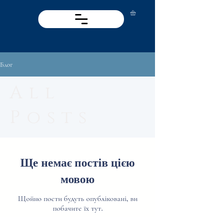
Блог
All
Posts
Ще немає постів цією
мовою
Щойно пости будуть опубліковані, ви
побачите їх тут.