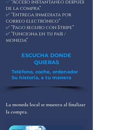
✅
“Acceso instantáneo después
de la compra”
✅ “Entrega inmediata por
correo electrónico”
✅ “Pago seguro con Stripe”
✅ “Funciona en tu país /
moneda”
ESCUCHA DONDE
QUIERAS
Teléfono, coche, ordenador
Su historia, a tu manera
La moneda local se muestra al finalizar
la compra.