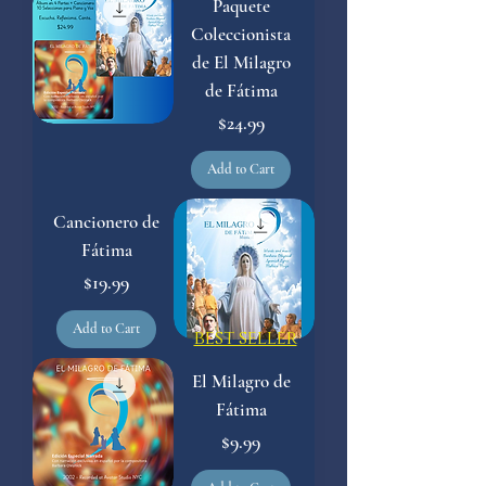
Paquete
Coleccionista
de El Milagro
de Fátima
Price
$24.99
Add to Cart
Cancionero de
Fátima
Price
$19.99
Add to Cart
best seller
El Milagro de
Fátima
Price
$9.99