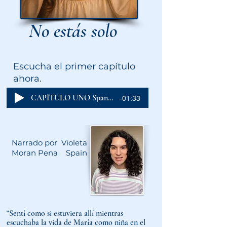
No estás solo
Escucha el primer capítulo
ahora.
CAPÍTULO UNO Spanish
-01:33
Narrado por Violeta
Moran Pena Spain
“Sentí como si estuviera allí mientras
escuchaba la vida de María como niña en el