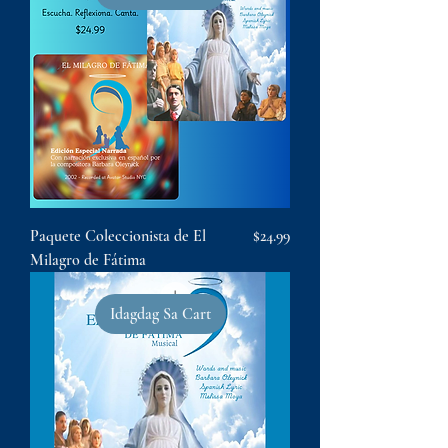
Presyo
Paquete Coleccionista de El
$24.99
Milagro de Fátima
Idagdag Sa Cart