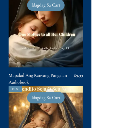
Idagdag Sa Cart
Presyo
Mapalad Ang Kanyang Pangalan -
$9.99
Audiobook
PIX
Idagdag Sa Cart