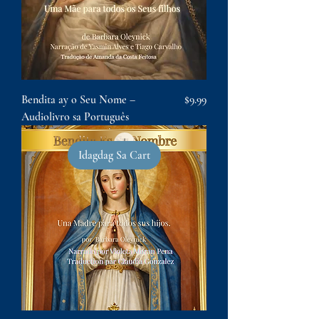
Presyo
Bendita ay o Seu Nome –
$9.99
Audiolivro sa Português
Idagdag Sa Cart