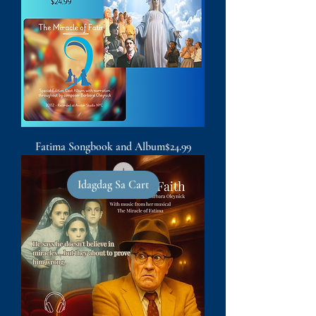
Presyo
Fatima Songbook and Album
$24.99
Idagdag Sa Cart