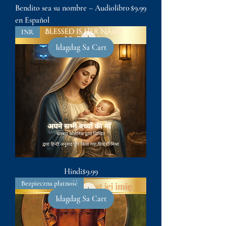
Presyo
Bendito sea su nombre – Audiolibro
$9.99
en Español
INR
Idagdag Sa Cart
Presyo
Hindi
$9.99
Bezpieczna płatność
Idagdag Sa Cart