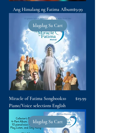
Presyo
Ang Himalang ng Fatima Album
$9.99
Idagdag Sa Cart
Presyo
Miracle of Fatima Songbook10
$19.99
Piano/Voice selections English
Idagdag Sa Cart