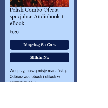
Polish Combo Oferta
specjalna: Audiobook +
eBook
Presyo
$39.99
Idagdag Sa Cart
Bilhin Na
Wesprzyj naszą misję mariańską.
Odbierz audiobook i eBook w
podziękowaniu.