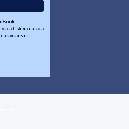
/ eBook
nta a história ea vida
a nas visões da
reda — uma jornada
Odwiedź