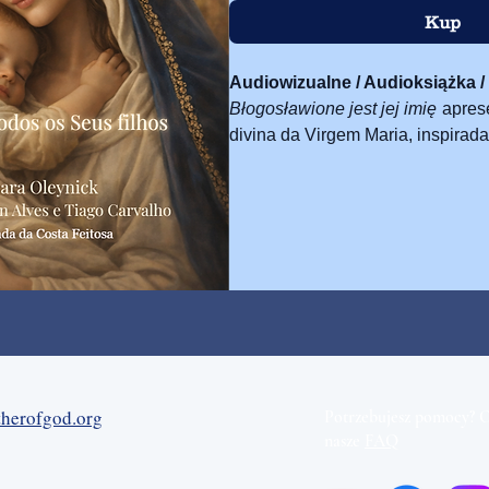
Kup
Audiowizualne / Audioksiążka 
Błogosławione jest jej imię
aprese
divina da Virgem Maria, inspirad
Venerável Maria de Jesus de Ág
reverente que aprofunda a fé.
herofgod.org
Potrzebujesz pomocy? 
nasze
FAQ