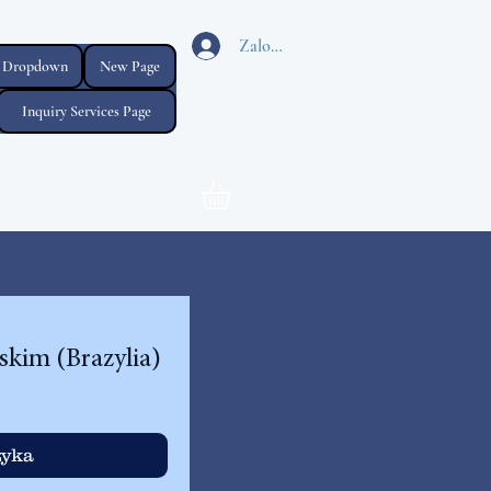
Zaloguj się
Dropdown
New Page
Inquiry Services Page
skim (Brazylia)
zyka