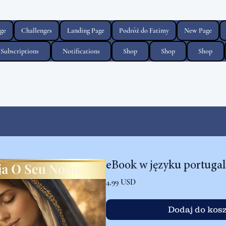
ge
Challenges
Landing Page
Podróż do Fatimy
New Page
Subscriptions
Notifications
Shop
Shop
Shop
eBook w języku portugal
Cena
4,99 USD
Dodaj do kos