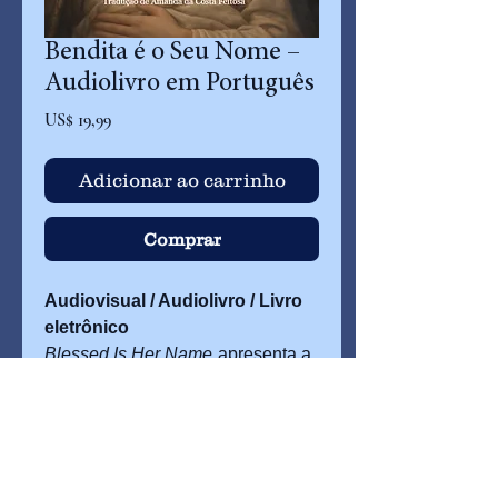
Bendita é o Seu Nome –
Audiolivro em Português
Preço
US$ 19,99
Adicionar ao carrinho
Comprar
Audiovisual / Audiolivro / Livro
eletrônico
Blessed Is Her Name
apresenta a
história e a vida divina da Virgem
Maria, inspirada nas visões da
Venerável Maria de Jesus de
Ágreda—uma jornada reverente
barbaraoleynick@themotherofgod.org
que aprofunda a fé.