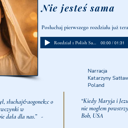
Nie jesteś sama
Posłuchaj pierwszego rozdziału już ter
Rozdział 1 Polish Sample
00:00 / 01:31
Narracja
Katarzyny Satła
Poland
“Kiedy Maryja i Jezus
ył, słuchaj&aogonek;c o
nie mogłem powstrzy
iewczynki w
Bob, USA
bie dała dla nas.” -