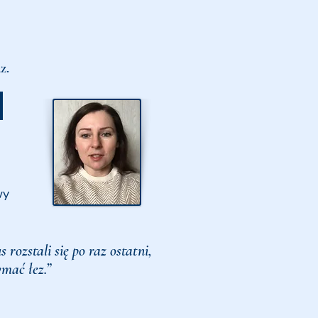
az.
wy
 rozstali się po raz ostatni,
mać łez.”