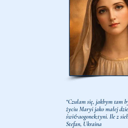
“Czułam się, jakbym tam b
życiu Maryi jako małej dz
świ&aogonek;tyni. Ile z sie
Stefan, Ukraina