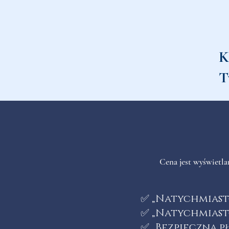
K
T
Cena jest wyświetlan
✅ „Natychmiast
✅ „Natychmiast
✅ „Bezpieczna p