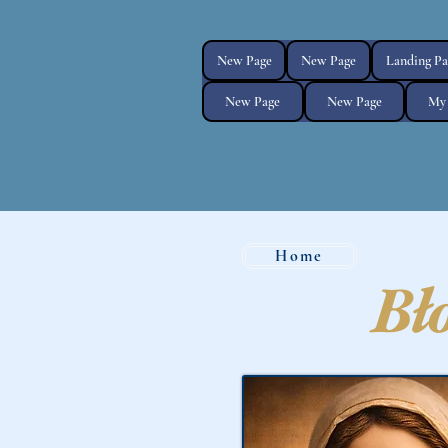
New Page
New Page
Landing Pa
New Page
New Page
My 
Home
Bł