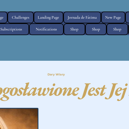
ge
Challenges
Landing Page
Jornada de Fátima
New Page
Subscriptions
Notifications
Shop
Shop
Shop
Dary Wiary
ogosławione
Jest Je