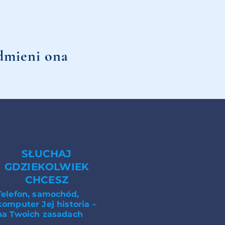
odmieni ona
SŁUCHAJ
GDZIEKOLWIEK
CHCESZ
Telefon, samochód,
komputer Jej historia –
na Twoich zasadach