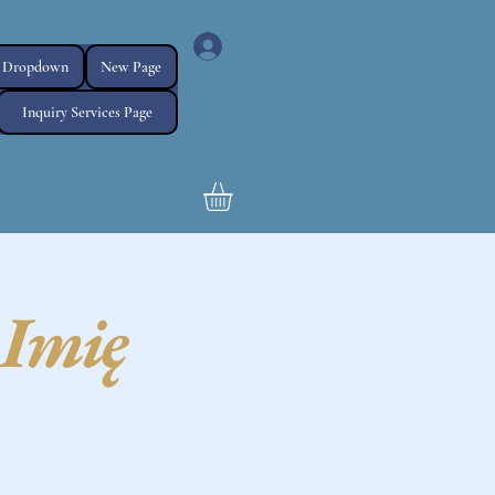
Login
Dropdown
New Page
Inquiry Services Page
j Imię