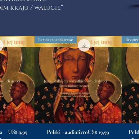
im kraju / walucie”
R
Bezpieczna płatność
Bezpiec
Preço
Preço
a
US$ 9,99
Polski - audiolivro
US$ 19,99
Pols