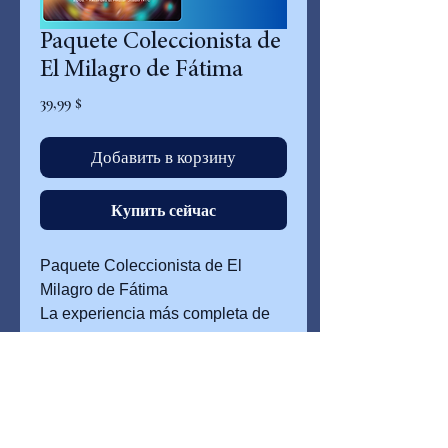
Paquete Coleccionista de
El Milagro de Fátima
Цена
39,99 $
Добавить в корзину
Купить сейчас
Paquete Coleccionista de El
Milagro de Fátima
La experiencia más completa de
Fátima.
Este paquete especial reúne la
Edición Deluxe Narrada en
Español, la Colección Completa
barbaraoleynick@themotherofgod.org
de Letras y el Cancionero de