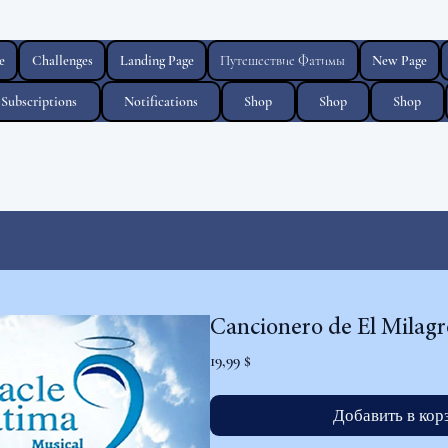
e
Challenges
Landing Page
Путешествие Фатимы
New Page
Subscriptions
Notifications
Shop
Shop
Shop
Cancionero de El Milagr
Цена
19,99 $
Добавить в кор