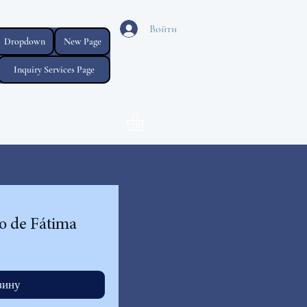
Войти
Dropdown
New Page
Inquiry Services Page
o de Fátima
зину