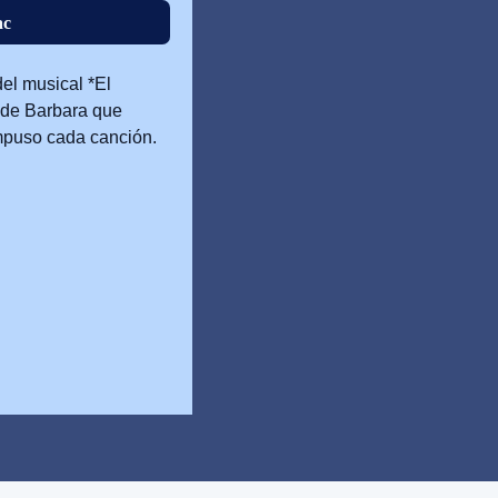
ас
el musical *El
 de Barbara que
mpuso cada canción.
 de lectura grandes.