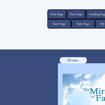
New Page
New Page
Landing Pag
New Page
New Page
My 
Home