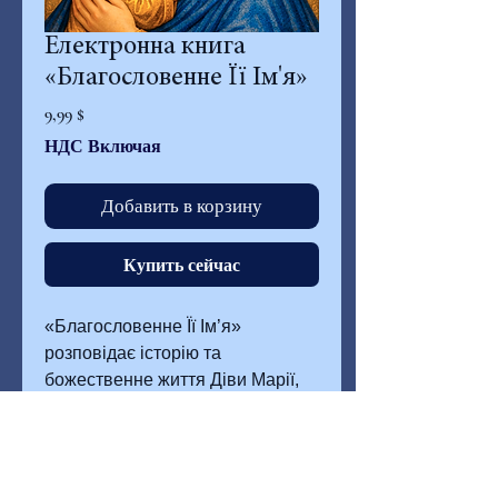
Електронна книга
«Благословенне Її Ім'я»
Цена
9,99 $
НДС Включая
Добавить в корзину
Купить сейчас
«Благословенне Її Ім’я»
розповідає історію та
божественне життя Діви Марії,
натхненне видіннями
Преподобної Марії від Ісуса з
Агреди — шанобливу подорож,
що поглиблює віру.