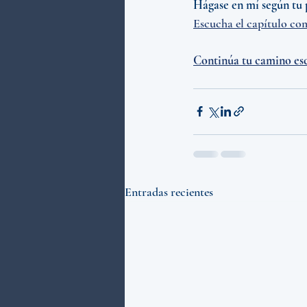
Hágase en mí según tu p
Escucha el capítulo co
Continúa tu camino esc
Entradas recientes