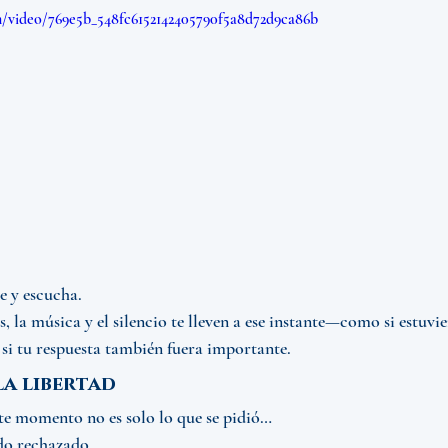
om/video/769e5b_548fc6152142405790f5a8d72d9ca86b
e y escucha.
, la música y el silencio te lleven a ese instante—como si estuvi
si tu respuesta también fuera importante.
la libertad
te momento no es solo lo que se pidió…
do rechazado.