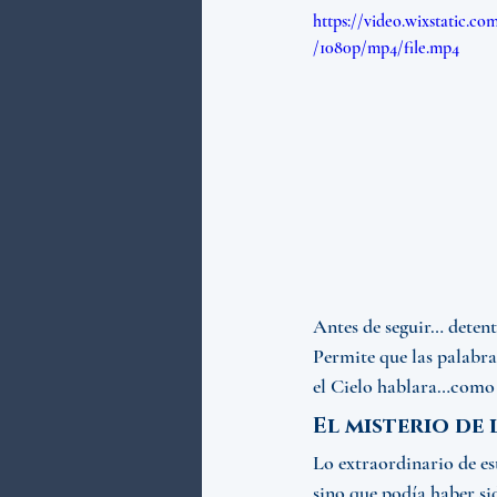
https://video.wixstatic.c
/1080p/mp4/file.mp4
Antes de seguir… detent
Permite que las palabras
el Cielo hablara…como 
El misterio de 
Lo extraordinario de es
sino que podía haber si