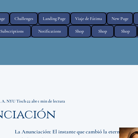
age
Challenges
Landing Page
Viaje de Fátima
New Page
Subscriptions
Notifications
Shop
Shop
Shop
. A. NYU Tisch
22 abr
1 min de lectura
nciación
 La Anunciación: El instante que cambió la eternidad