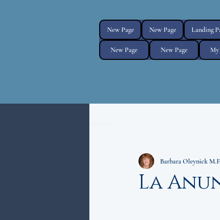
New Page
New Page
Landing P
New Page
New Page
My 
All Posts
Barbara Oleynick M.F
La Anu