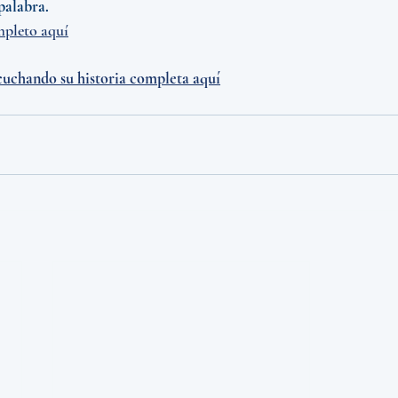
alabra.  
mpleto aquí
uchando su historia completa aquí