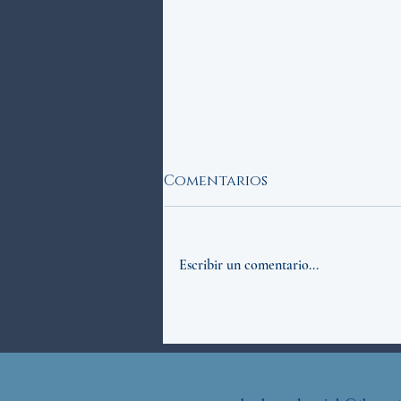
Comentarios
Escribir un comentario...
¿Cómo puede el mensaje
de Fátima de 1917
revolucionar tu fe hoy
en día en un asunto de